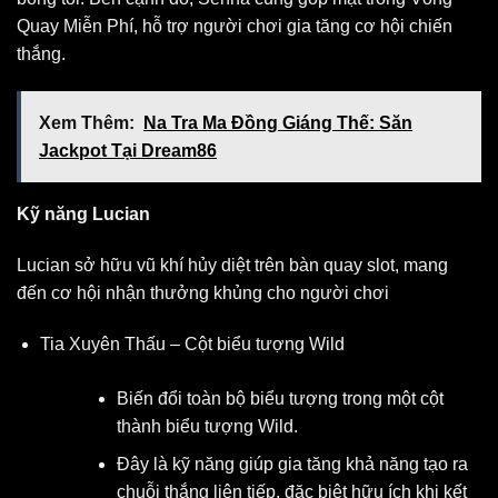
Quay Miễn Phí, hỗ trợ người chơi gia tăng cơ hội chiến
thắng.
Xem Thêm:
Na Tra Ma Đồng Giáng Thế: Săn
Jackpot Tại Dream86
Kỹ năng Lucian
Lucian sở hữu vũ khí hủy diệt trên bàn quay slot, mang
đến cơ hội nhận thưởng khủng cho người chơi
Tia Xuyên Thấu – Cột biểu tượng Wild
Biến đổi toàn bộ biểu tượng trong một cột
thành biểu tượng Wild.
Đây là kỹ năng giúp gia tăng khả năng tạo ra
chuỗi thắng liên tiếp, đặc biệt hữu ích khi kết