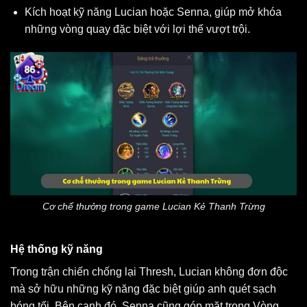
Kích hoạt kỹ năng Lucian hoặc Senna, giúp mở khóa
những vòng quay đặc biệt với lợi thế vượt trội.
Cơ chế thưởng trong game Lucian Kẻ Thanh Trừng
Hệ thống kỹ năng
Trong trận chiến chống lại Thresh, Lucian không đơn độc
mà sở hữu những kỹ năng đặc biệt giúp anh quét sạch
bóng tối. Bên cạnh đó, Senna cũng góp mặt trong Vòng