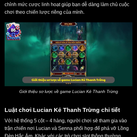
chỉnh mức cược linh hoạt giúp bạn dễ dàng làm chủ cuộc
chơi theo chiến lược riêng của mình.
Giới thiệu sơ lược về game Lucian Kẻ Thanh Trừng
Luật chơi Lucian Kẻ Thanh Trừng chi tiết
Với hệ thống 5 cột – 4 hàng, người chơi sẽ tham gia vào
trận chiến nơi Lucian và Senna phối hợp để phá vỡ Lồng
Đèn Hắc Ám. Khác với các trò chơi slot thông thường,