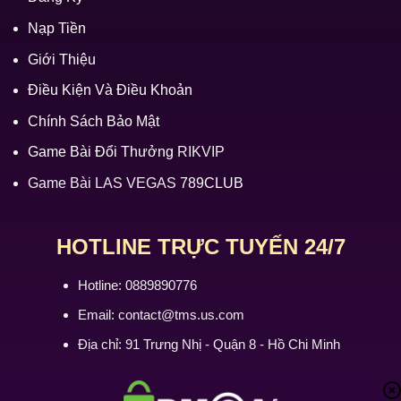
Nạp Tiền
Giới Thiệu
Điều Kiện Và Điều Khoản
Chính Sách Bảo Mật
Game Bài Đổi Thưởng
RIKVIP
Game Bài LAS VEGAS
789CLUB
HOTLINE TRỰC TUYẾN 24/7
Hotline: 0889890776
Email:
contact@tms.us.com
Địa chỉ: 91 Trưng Nhị - Quận 8 - Hồ Chi Minh